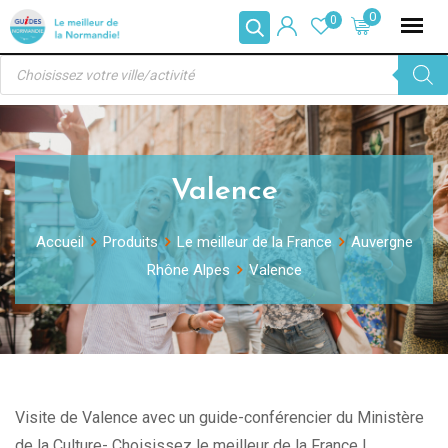
Skip
0
0
to
Recherche
content
de
produits
Valence
Accueil
Produits
Le meilleur de la France
Auvergne
Rhône Alpes
Valence
Visite de Valence avec un guide-conférencier du Ministère
de la Culture- Choisissez le meilleur de la France !