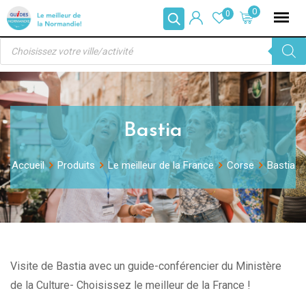
Skip
0
0
to
Recherche
content
de
produits
Bastia
Accueil
Produits
Le meilleur de la France
Corse
Bastia
Visite de Bastia avec un guide-conférencier du Ministère
de la Culture- Choisissez le meilleur de la France !