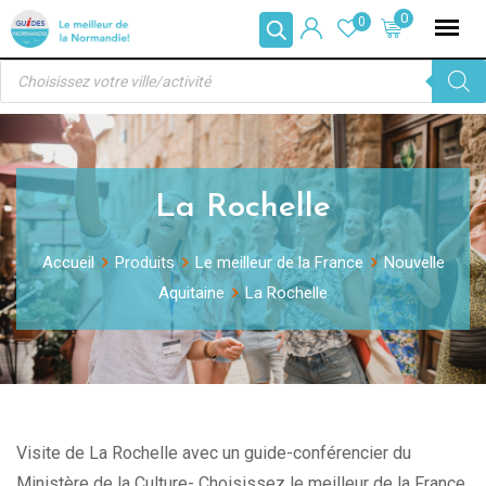
Skip
0
0
to
Recherche
content
de
produits
La Rochelle
Accueil
Produits
Le meilleur de la France
Nouvelle
Aquitaine
La Rochelle
Visite de La Rochelle avec un guide-conférencier du
Ministère de la Culture- Choisissez le meilleur de la France