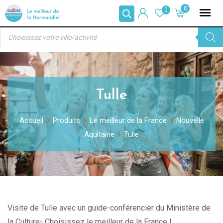
Skip
0
0
to
Recherche
content
de
produits
Tulle
Accueil
Produits
Le meilleur de la France
Nouvelle
Aquitaine
Tulle
Visite de Tulle avec un guide-conférencier du Ministère de
la Culture- Choisissez le meilleur de la France !