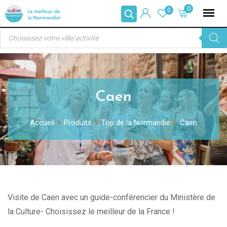
Skip
0
0
to
Recherche
content
de
produits
Caen
Accueil
Produits
Top de la Normandie
Caen
Visite de Caen avec un guide-conférencier du Ministère de
la Culture- Choisissez le meilleur de la France !