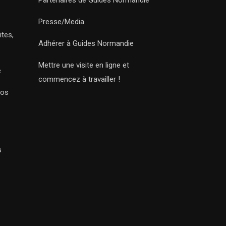
Partenaires de Guides Normandie
Presse/Media
ites,
Adhérer à Guides Normandie
Mettre une visite en ligne et
e
commencez à travailler !
Nos
s