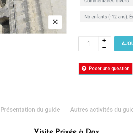
AJOU
Poser une question
Présentation du guide
Autres activités du gui
Visite Privée à Dax