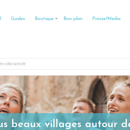
l
Guides
Boutique
Bon plan
Presse/Media
us beaux villages autour 