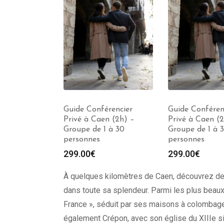
érencier
Guide Conférencier
Guide Conféren
en (2h) –
Privé à Caen (2h) –
Privé à Caen (2
1 à 30
Groupe de 1 à 30
Groupe de 1 à 
personnes
personnes
299.00
€
299.00
€
À quelques kilomètres de Caen, découvrez des
dans toute sa splendeur. Parmi les plus beau
France », séduit par ses maisons à colombag
également Crépon, avec son église du XIIIe si