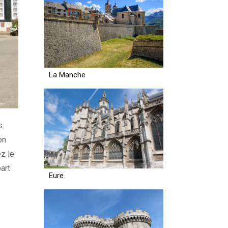
La Manche
s
on
ez le
art
Eure