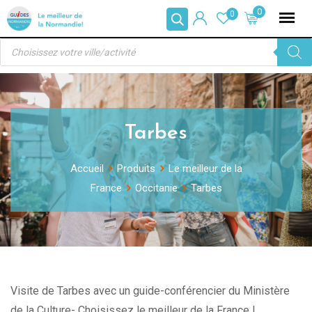
Skip
0
0
to
Recherche
content
de
produits
Tarbes
Accueil
Produits
Le meilleur de la
France
Occitanie
Tarbes
Visite de Tarbes avec un guide-conférencier du Ministère
de la Culture- Choisissez le meilleur de la France !