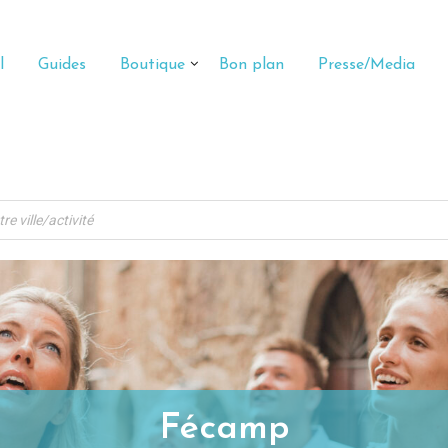
l
Guides
Boutique
Bon plan
Presse/Media
Fécamp