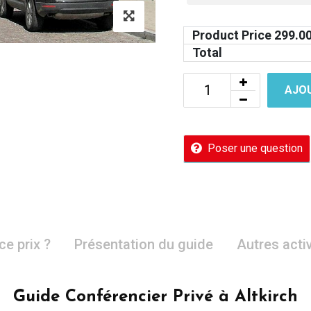
Product Price
299.0
Total
AJOU
Poser une question
ce prix ?
Présentation du guide
Autres acti
Guide Conférencier Privé à Altkirch