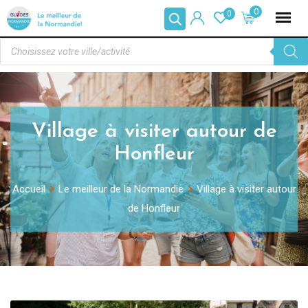
0
0
Village à visiter autour de
Honfleur
Accueil
Le meilleur de la Normandie
Village à visiter autour
de Honfleur