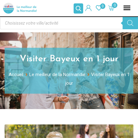
0
0
Visiter Bayeux en 1 jour
Accueil
Le meilleur de la Normandie
Visiter Bayeux en 1
jour