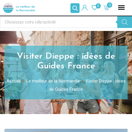
0
0
Visiter Dieppe : idées de
Guides France
Accueil
Le meilleur de la Normandie
Visiter Dieppe : idées
de Guides France