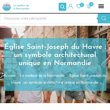
0
0
Église Saint-Joseph du Havre :
un symbole architectural
unique en Normandie
Accueil
Le meilleur de la Normandie
Église Saint-Joseph du
Havre : un symbole architectural unique en Normandie