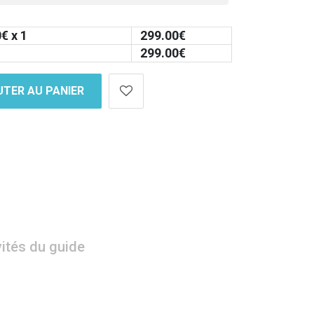
0
€ x 1
299.00
€
299.00
€
TER AU PANIER
vités du guide