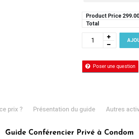
Product Price
299.0
Total
AJOU
Poser une question
ce prix ?
Présentation du guide
Autres acti
Guide Conférencier Privé à Condom