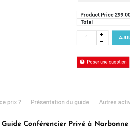
Product Price
299.0
Total
AJOU
Poser une question
ce prix ?
Présentation du guide
Autres acti
Guide Conférencier Privé à Narbonne