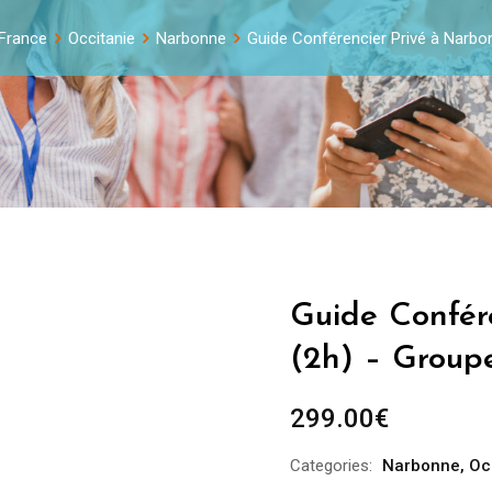
 France
Occitanie
Narbonne
Guide Conférencier Privé à Narbo
Guide Confér
(2h) – Group
299.00
€
Categories:
Narbonne
,
Oc