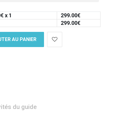
0
€ x 1
299.00
€
299.00
€
TER AU PANIER
vités du guide